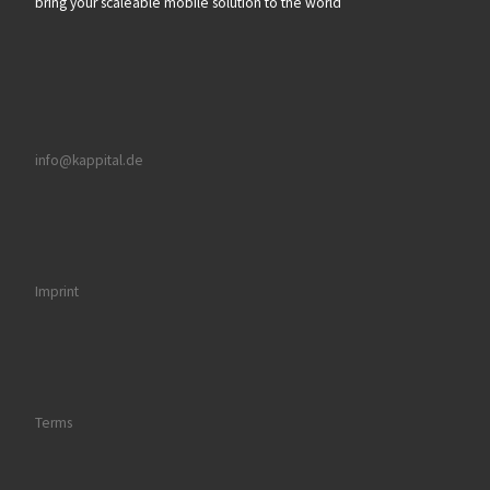
bring your scaleable mobile solution to the world
info@kappital.de
Imprint
Terms